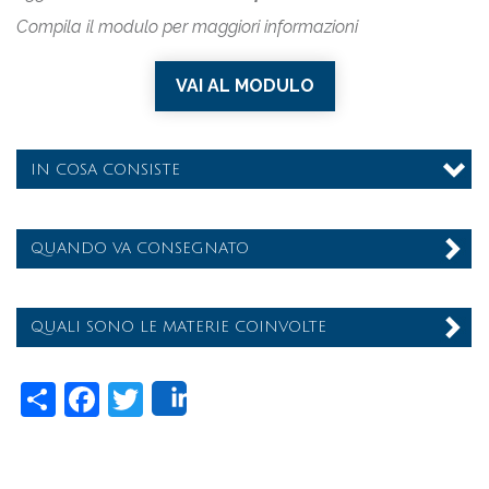
Compila il modulo per maggiori informazioni
VAI AL MODULO
IN COSA CONSISTE
QUANDO VA CONSEGNATO
QUALI SONO LE MATERIE COINVOLTE
Share
Facebook
Twitter
Share