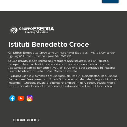
'Informativa,
autorizzazione
e
consenso
ex
D.Lgs.196/03'
Istituti Benedetto Croce
Gli Istituti Benedetto Croce sono un marchio di Esedra srl - Viale S.Concordio
135 - 55100 Lucca - Toscana - p.iva 00410000467.
Scuola privata specializzata nel recupero anni scolastici, lezioni private,
recupero debiti scolastici, preparazione universitaria e scuola a distanza.
Assistenza didattica per tutti i livelli di istruzione. Sedi operative in Toscana:
Lucca, Montecatini, Pistoia, Pisa, Massa e Grosseto.
Il Gruppo Esedra è composto da: Esedrascuole, Istituti Benedetto Croce, Esedra
Formazione, Europeanschool, Scuola Superiore per Mediatori Linguistici, Nido e
Materna Il Cucciolo, Scuola elementare English Primary School, Scuola Media
Internazionale, Liceo Internazionale Quadriennale e Esedra Cloud School
Footer
COOKIE POLICY