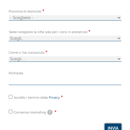
Provincia di domicilio
Sede (scegliere la città solo per i corsi in presenza)
Come ci hai conosciuto
Richiesta
Accetto i termini della
Privacy
Autorizzo
il
trattamento
Consenso marketing
?
dei
dati
secondo
la