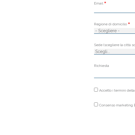
Email
Regione di domicilio
Sede (scegliere la città so
Richiesta
Accetto i termini dell
Autorizzo
il
trattamento
Consenso marketing
dei
dati
secondo
la
'Informativa,
autorizzazione