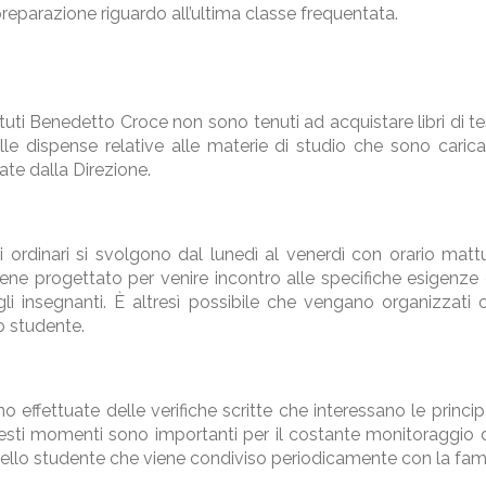
preparazione riguardo all’ultima classe frequentata.
tituti Benedetto Croce non sono tenuti ad acquistare libri di t
le dispense relative alle materie di studio che sono carica
e dalla Direzione.
si ordinari si svolgono dal lunedì al venerdì con orario mat
viene progettato per venire incontro alle specifiche esigenze 
egli insegnanti. È altresì possibile che vengano organizzati o
lo studente.
effettuate delle verifiche scritte che interessano le principal
sti momenti sono importanti per il costante monitoraggio 
ello studente che viene condiviso periodicamente con la fami