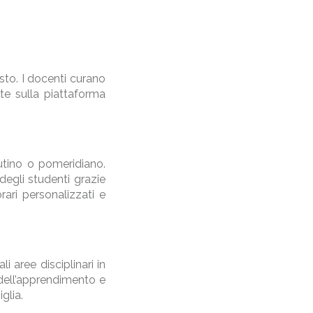
esto. I docenti curano
te sulla piattaforma
tutino o pomeridiano.
degli studenti grazie
rari personalizzati e
i aree disciplinari in
dell’apprendimento e
glia.