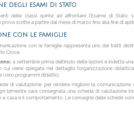
NE DEGLI ESAMI DI STATO
denti delle classi quinte ad affrontare l’Esame di Stato, 
 prove scritte a partire dal mese di marzo fino alla fine di ap
NE CON LE FAMIGLIE
municazione con le famiglie rappresenta uno dei tratti distint
tto Croce.
anno:
a settembre prima dell’inizio delle lezioni è indetta una 
in cui viene spiegata nel dettaglio l’organizzazione didattic
 i loro programmi didattici.
de di valutazione: per rendere migliore la comunicazione c
 ogni bimestre sarà consegnata una scheda di valutazione indi
o a casa e il comportamento. Le consegne delle schede sono 