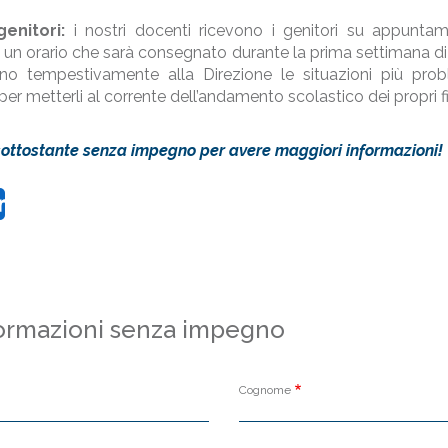
enitori:
i nostri docenti ricevono i genitori su appuntam
d un orario che sarà consegnato durante la prima settimana di 
no tempestivamente alla Direzione le situazioni più probl
per metterli al corrente dell’andamento scolastico dei propri fi
sottostante senza impegno per avere maggiori informazioni!
book
itter
Share
formazioni senza impegno
Cognome