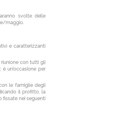
saranno svolte delle
rile/maggio.
ivi e caratterizzanti
riunione con tutti gli
a; è un’occasione per
on le famiglie degli
cando il profitto, la
fissate nei seguenti