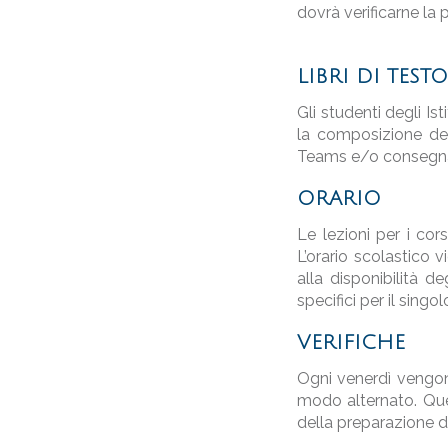
dovrà verificarne la 
LIBRI DI TESTO
Gli studenti degli Is
la composizione del
Teams e/o consegnat
ORARIO
Le lezioni per i cor
L’orario scolastico 
alla disponibilità d
specifici per il singo
VERIFICHE
Ogni venerdì vengono 
modo alternato. Que
della preparazione d