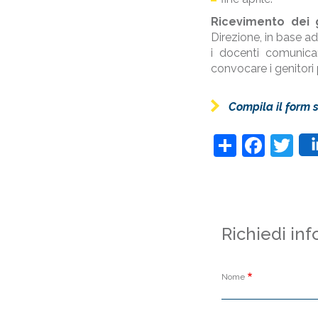
Ricevimento dei g
Direzione, in base a
i docenti comunica
convocare i genitori 
Compila il form 
Share
Face
Tw
Richiedi in
Nome