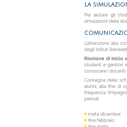
LA SIMULAZIO
Per aiutare gli stu
simulazioni delle due
COMUNICAZIO
L’attenzione alla co
degli Istituti Benede
Riunione di inizio 
studenti e genitori 
conoscere i docenti e
Consegna delle sche
alunni, alla fine di
frequenza, l’impegn
periodi:
metà dicembre;
fine febbraio;
fine aprile.