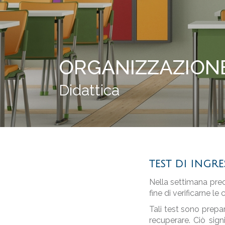
ORGANIZZAZION
Didattica
TEST DI INGR
Nella settimana prece
fine di verificarne 
Tali test sono prepa
recuperare. Ciò sign