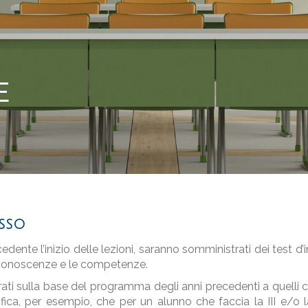
E
ESSO
dente l’inizio delle lezioni, saranno somministrati dei test d’i
le conoscenze e le competenze.
rati sulla base del programma degli anni precedenti a quelli
ifica, per esempio, che per un alunno che faccia la III e/o la