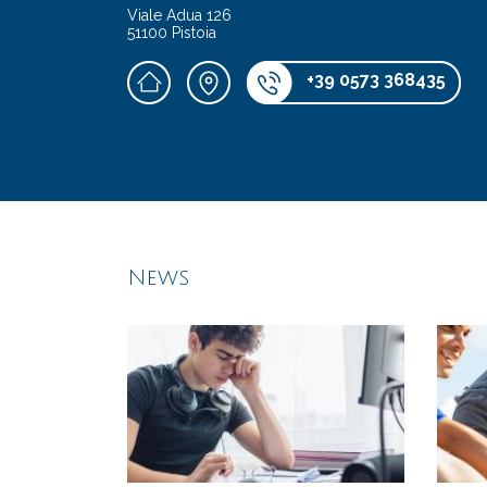
Viale Adua 126
51100 Pistoia
+39 0573 368435
News