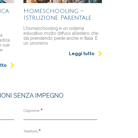
ica:
Homeschooling –
Istruzione Parentale
L’homeschooling è un sistema
educativo molto diffuso all’estero che
la
sta prendendo piede anche in Italia. È
astica
un sinonimo
e sue
ie
Leggi tutto
tto
ZIONI SENZA IMPEGNO
Cognome
Telefono