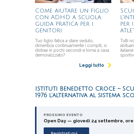
Come aiutare un figlio
Scuo
con ADHD a scuola:
l'in
guida pratica per i
per 
genitori
atle
Tuo figlio fatica a stare seduto,
Tutti n
dimentica continuamente i compiti, si
abituan
distrae in pochi secondi e torna a casa
italia
demoralizzato?
sportiv
Leggi tutto
Istituti Benedetto Croce – Scu
1976 l’alternativa al sistema sc
PROSSIMO EVENTO
Open Day — giovedì 24 settembre, ore
Registrati qui →