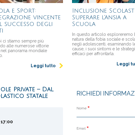
la e Sport:
Inclusione Scolast
tegrazione vincente
Superare l'ansia a
il successo degli
Scuola
ti
In questo articolo esploreremo 
natura della fobia sociale e scol
oi ci stiamo sempre più
negli adolescenti, esaminando l
do alle numerose vittorie
cause, i suoi sintomi e le strateg
ne nel panorama mondiale
efficaci per affrontarla.
o.
Leggi tu
Leggi tutto
ole Private – Dal
RICHIEDI INFORMA
olastico statale
Nome
 17:00
Email