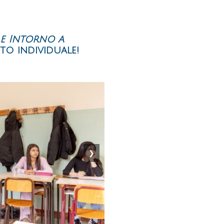
consenso
ex
D.Lgs.196/03'
e Intorno a
o individuale!
❯