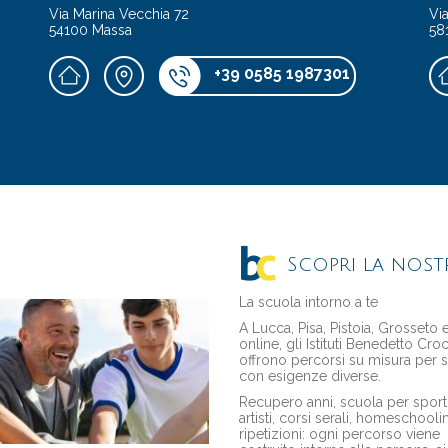
Via Marina Vecchia 72
Via
54100 Massa
58
+39 0585 1987301
Scopri la nost
La scuola intorno a te
A Lucca, Pisa, Pistoia, Grosseto
online, gli Istituti Benedetto Cro
offrono percorsi su misura per s
con esigenze diverse.
Recupero anni, scuola per sporti
artisti, corsi serali, homeschooli
ripetizioni: ogni percorso viene