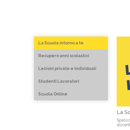
La Scuola intorno a te
Recupero anni scolastici
Lezioni private e individuali
Studenti Lavoratori
Scuola Online
La Sc
Spesso 
docent