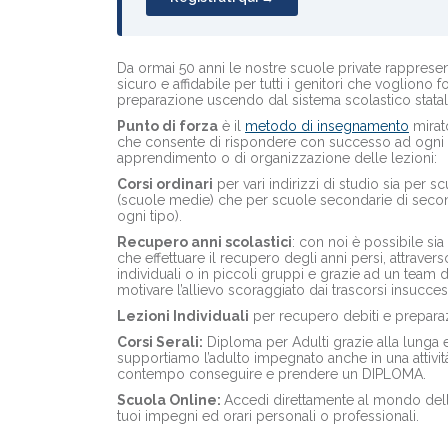
Da ormai 50 anni le nostre scuole private rapprese
sicuro e affidabile per tutti i genitori che vogliono fo
preparazione uscendo dal sistema scolastico statal
Punto di forza
è il
metodo di insegnamento
mirato
che consente di rispondere con successo ad ogni 
apprendimento o di organizzazione delle lezioni:
Corsi ordinari
per vari indirizzi di studio sia per
(scuole medie) che per scuole secondarie di secon
ogni tipo).
Recupero anni scolastici
: con noi è possibile sia
che effettuare il recupero degli anni persi, attravers
individuali o in piccoli gruppi e grazie ad un team d
motivare l’allievo scoraggiato dai trascorsi insucces
Lezioni Individuali
per recupero debiti e preparaz
Corsi Serali:
Diploma per Adulti grazie alla lunga e
supportiamo l’adulto impegnato anche in una attivit
contempo conseguire e prendere un DIPLOMA.
Scuola Online:
Accedi direttamente al mondo del
tuoi impegni ed orari personali o professionali.