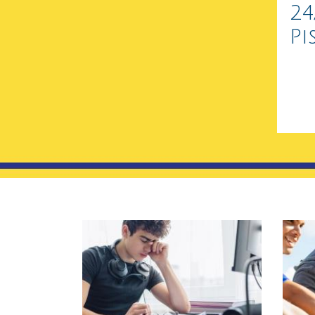
24
Pi