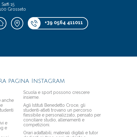
 Saffi 15
100 Grosseto
+39 0564 411011
ra pagina Instagram
Scuola e sport possono crescere
insieme.
 e anche
ce
Agli Istituti Benedetto Croce, gli
tudenti
studenti-atleti trovano un percorso
flessibile e personalizzato, pensato per
conciliare studio, allenamenti e
vi e
competizioni.
ng e
Orari adattabili, materiali digitali e tutor