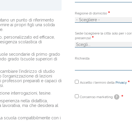
Regione di domicilio
ntano un punto di riferimento
rnire ai propri figli una solida
e.
Sede (scegliere la città solo per i cor
, personalizzato ed efficace,
presenza)
esigenza scolastica di
 scuole secondarie di primo grado
Richiesta
do grado (scuole superiori di
 cambiare l’indirizzo di studio
o l’organizzazione di lezioni
i professori preparati e capaci di
Accetto i termini della
Privacy
si.
Autorizzo
il
ione interrogazioni, tesine.
trattamento
Consenso marketing
?
sperienza nella didattica,
dei
à lavorativa, ma che desidera al
dati
secondo
la
la scuola compatibilmente con i
'Informativa,
autorizzazione
e