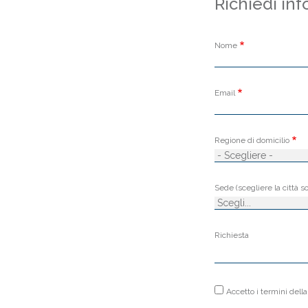
Richiedi in
Nome
Email
Regione di domicilio
Sede (scegliere la città so
Richiesta
Accetto i termini dell
Autorizzo